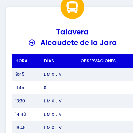
Talavera
Alcaudete de la Jara
HORA
DÍAS
OBSERVACIONES
9:45
L M X J V
11:45
S
13:30
L M X J V
14:40
L M X J V
16:45
L M X J V