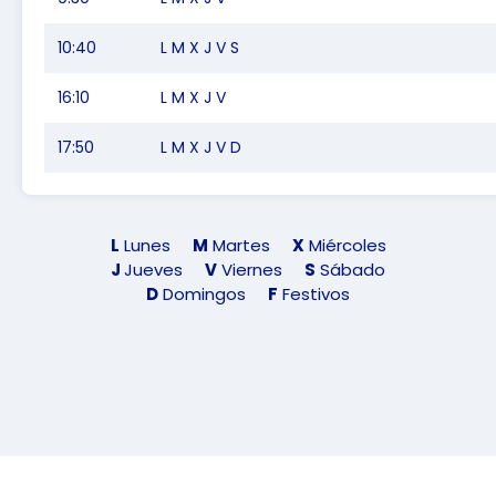
10:40
L M X J V S
16:10
L M X J V
17:50
L M X J V D
L
Lunes
M
Martes
X
Miércoles
J
Jueves
V
Viernes
S
Sábado
D
Domingos
F
Festivos