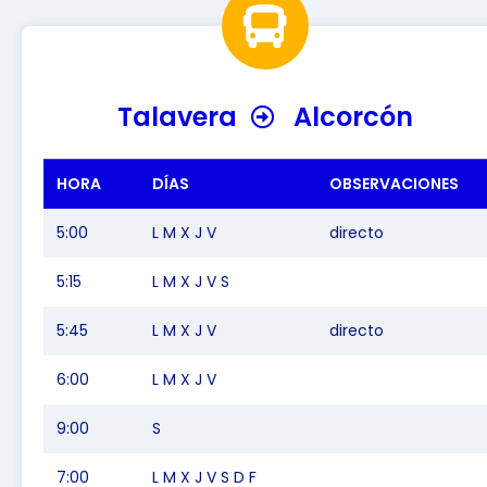
Talavera
Alcorcón
HORA
DÍAS
OBSERVACIONES
5:00
L M X J V
directo
5:15
L M X J V S
5:45
L M X J V
directo
6:00
L M X J V
9:00
S
7:00
L M X J V S D F