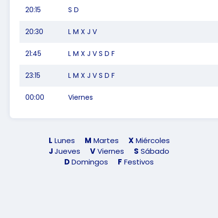
20:15
S D
20:30
L M X J V
21:45
L M X J V S D F
23:15
L M X J V S D F
00:00
Viernes
L
Lunes
M
Martes
X
Miércoles
J
Jueves
V
Viernes
S
Sábado
D
Domingos
F
Festivos