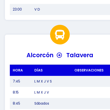
23:00
V D
Alcorcón
Talavera
HORA
DÍAS
OBSERVACIONES
7:45
L M X J V S
8:15
L M X J V
8:45
Sábados