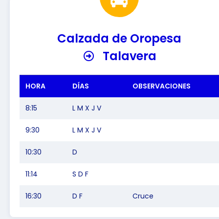
Calzada de Oropesa
Talavera
HORA
DÍAS
OBSERVACIONES
8:15
L M X J V
9:30
L M X J V
10:30
D
11:14
S D F
16:30
D F
Cruce