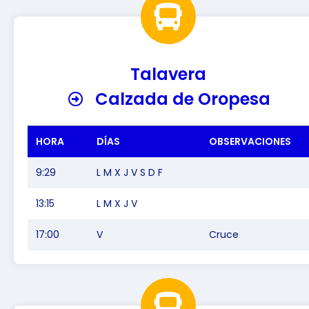
Talavera
Calzada de Oropesa
HORA
DÍAS
OBSERVACIONES
9:29
L M X J V S D F
13:15
L M X J V
17:00
V
Cruce