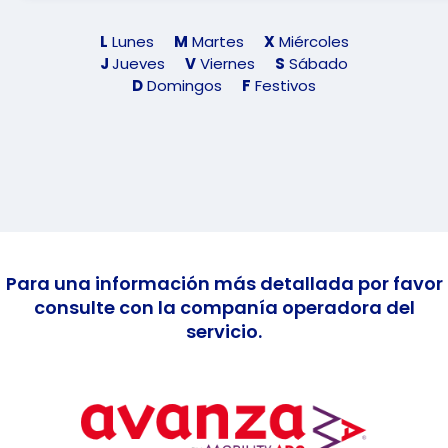
L
Lunes
M
Martes
X
Miércoles
J
Jueves
V
Viernes
S
Sábado
D
Domingos
F
Festivos
Para una información más detallada por favor
consulte con la companía operadora del
servicio.