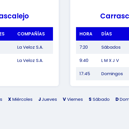
ascalejo
Carrasc
ES
COMPAÑÍAS
HORA
DÍAS
La Veloz S.A.
7:20
Sábados
La Veloz S.A.
9:40
L M X J V
17:45
Domingos
s
X
Miércoles
J
Jueves
V
Viernes
S
Sábado
D
Dom