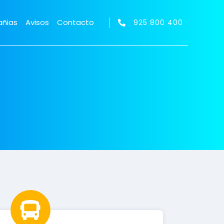
ñias
Avisos
Contacto
925 800 400