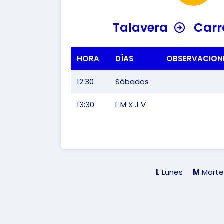
Talavera
Carr
HORA
DÍAS
OBSERVACION
12:30
Sábados
13:30
L M X J V
L
Lunes
M
Marte