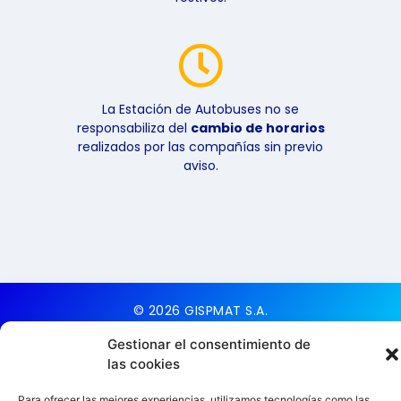
La Estación de Autobuses no se
responsabiliza del
cambio de horarios
realizados por las compañías sin previo
aviso.
© 2026 GISPMAT S.A.
Todos los derechos
Gestionar el consentimiento de
reservados
las cookies
Aviso Legal
Para ofrecer las mejores experiencias, utilizamos tecnologías como las