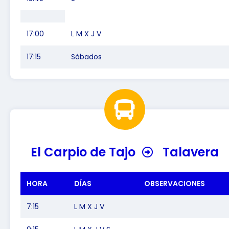
17:00
L M X J V
17:15
Sábados
El Carpio de Tajo
Talavera
HORA
DÍAS
OBSERVACIONES
7:15
L M X J V