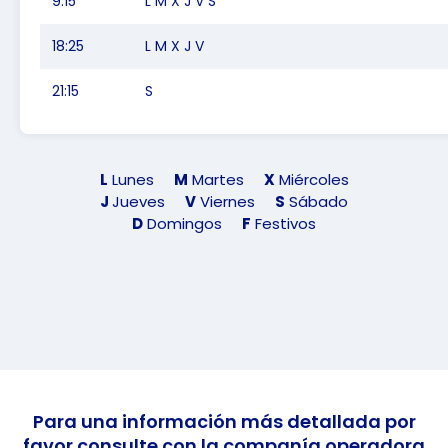
9:15
L M X J V S
18:25
L M X J V
21:15
S
L
Lunes
M
Martes
X
Miércoles
J
Jueves
V
Viernes
S
Sábado
D
Domingos
F
Festivos
Para una información más detallada por
favor consulte con la companía operadora