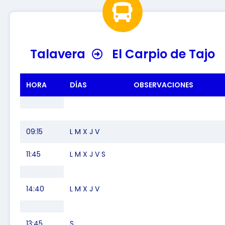
Talavera
El Carpio de Tajo
HORA
DÍAS
OBSERVACIONES
09:15
L M X J V
11:45
L M X J V S
14:40
L M X J V
13:45
S