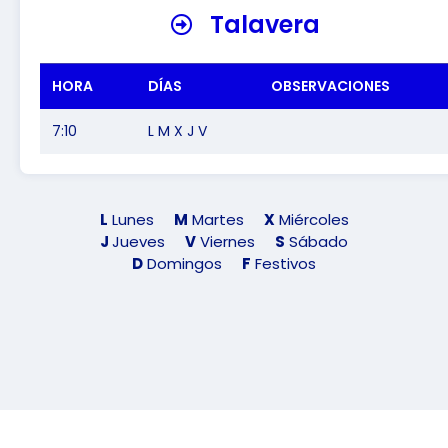
Talavera
HORA
DÍAS
OBSERVACIONES
7:10
L M X J V
L
Lunes
M
Martes
X
Miércoles
J
Jueves
V
Viernes
S
Sábado
D
Domingos
F
Festivos