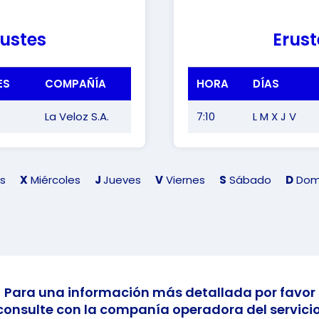
rustes
Erust
ES
COMPAÑÍA
HORA
DÍAS
La Veloz S.A.
7:10
L M X J V
s
X
Miércoles
J
Jueves
V
Viernes
S
Sábado
D
Dom
Para una información más detallada por favor
consulte con la companía operadora del servicio