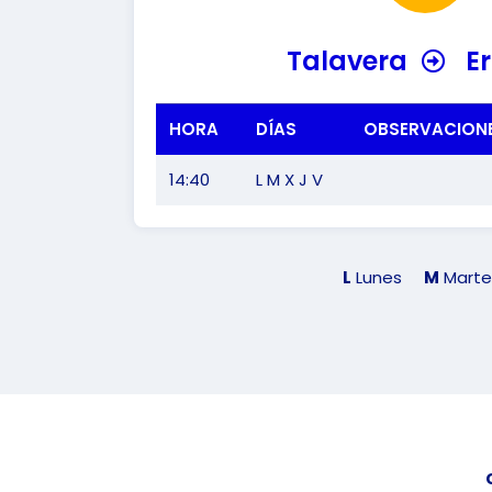
Talavera
E
HORA
DÍAS
OBSERVACION
14:40
L M X J V
L
Lunes
M
Marte