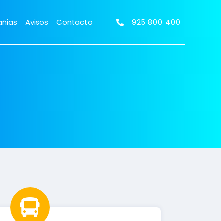
ñias
Avisos
Contacto
925 800 400