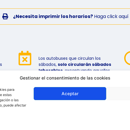
¿Necesita imprimir los horarios?
Haga click aquí
Los autobuses que circulan los
s
sábados,
solo circularán sábados
laborables
, exceptuando aquellos
que circulen en festivos.
Gestionar el consentimiento de las cookies
kies para
Aceptar
de estas
gación o las
to, puede afectar
os
Av