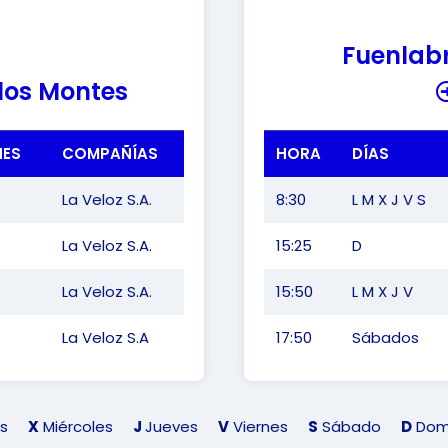
Fuenlab
los Montes
NES
COMPAÑÍAS
HORA
DÍAS
La Veloz S.A.
8:30
L M X J V S
La Veloz S.A.
15:25
D
La Veloz S.A.
15:50
L M X J V
La Veloz S.A
17:50
Sábados
s
X
Miércoles
J
Jueves
V
Viernes
S
Sábado
D
Dom