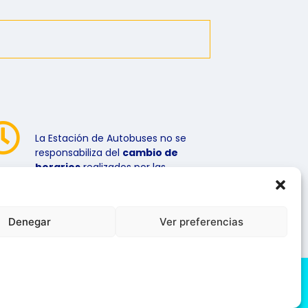
La Estación de Autobuses no se
responsabiliza del
cambio de
horarios
realizados por las
compañías sin previo aviso.
Denegar
Ver preferencias
iso Legal
Política de cookies
Política de Privacidad