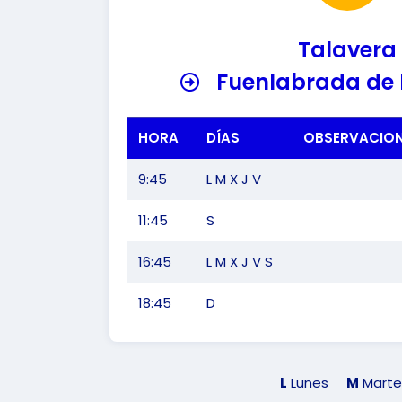
Talavera
Fuenlabrada de 
HORA
DÍAS
OBSERVACIO
9:45
L M X J V
11:45
S
16:45
L M X J V S
18:45
D
L
Lunes
M
Marte