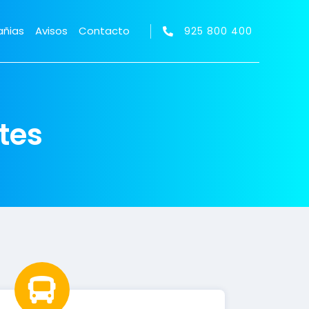
ñias
Avisos
Contacto
925 800 400
tes