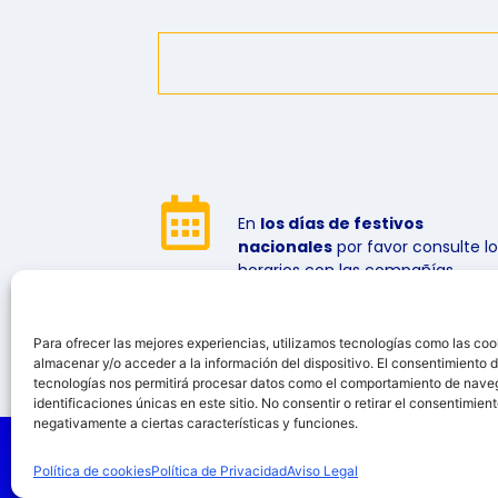
En
los días de festivos
nacionales
por favor consulte lo
horarios con las compañías.
Para ofrecer las mejores experiencias, utilizamos tecnologías como las coo
almacenar y/o acceder a la información del dispositivo. El consentimiento 
tecnologías nos permitirá procesar datos como el comportamiento de nave
identificaciones únicas en este sitio. No consentir o retirar el consentimien
negativamente a ciertas características y funciones.
© 2026 GISPMAT S.A. Todos los derechos reservad
Política de cookies
Política de Privacidad
Aviso Legal