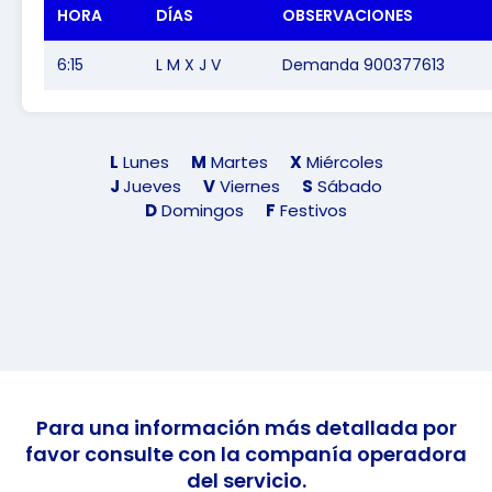
HORA
DÍAS
OBSERVACIONES
6:15
L M X J V
Demanda 900377613
L
Lunes
M
Martes
X
Miércoles
J
Jueves
V
Viernes
S
Sábado
D
Domingos
F
Festivos
Para una información más detallada por
favor consulte con la companía operadora
del servicio.