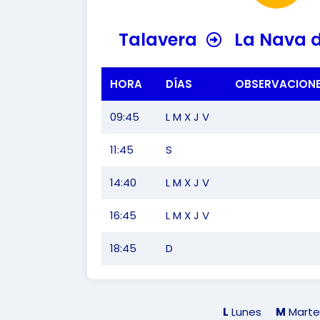
Talavera
La Nava d
HORA
DÍAS
OBSERVACION
09:45
L M X J V
11:45
S
14:40
L M X J V
16:45
L M X J V
18:45
D
L
Lunes
M
Marte