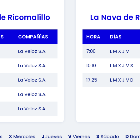
e Ricomalillo
La Nava de R
ES
COMPAÑÍAS
HORA
DÍAS
La Veloz S.A.
7:00
L M X J V
La Veloz S.A.
10:10
L M X J V S
La Veloz S.A.
17:25
L M X J V D
La Veloz S.A.
La Veloz S.A
s
X
Miércoles
J
Jueves
V
Viernes
S
Sábado
D
Dom