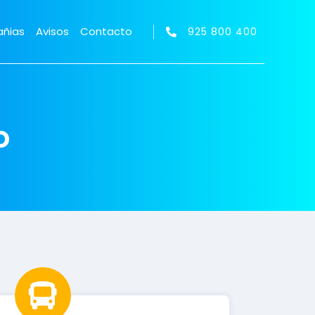
ñias
Avisos
Contacto
925 800 400
o