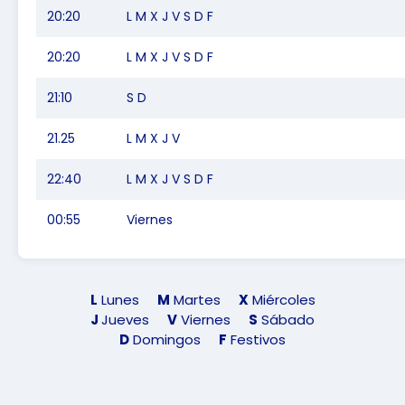
20:20
L M X J V S D F
20:20
L M X J V S D F
21:10
S D
21.25
L M X J V
22:40
L M X J V S D F
00:55
Viernes
L
Lunes
M
Martes
X
Miércoles
J
Jueves
V
Viernes
S
Sábado
D
Domingos
F
Festivos