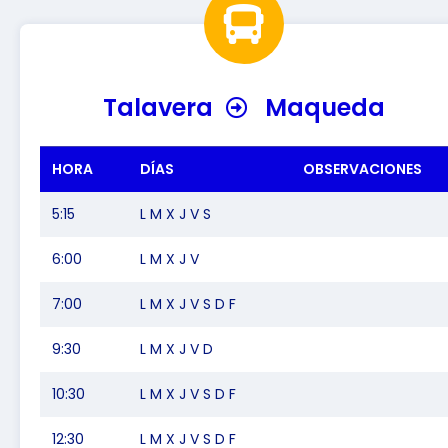
Talavera
Maqueda
HORA
DÍAS
OBSERVACIONES
5:15
L M X J V S
6:00
L M X J V
7:00
L M X J V S D F
9:30
L M X J V D
10:30
L M X J V S D F
12:30
L M X J V S D F