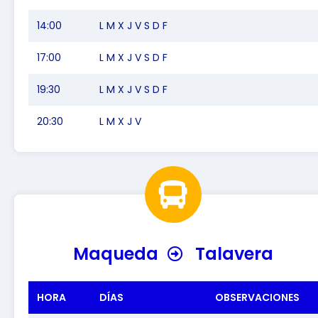
14:00
L M X J V S D F
17:00
L M X J V S D F
19:30
L M X J V S D F
20:30
L M X J V
Maqueda
Talavera
HORA
DÍAS
OBSERVACIONES