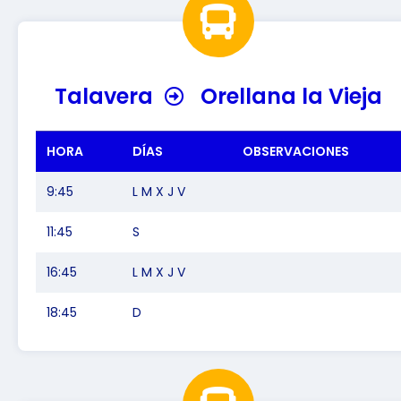
Talavera
Orellana la Vieja
HORA
DÍAS
OBSERVACIONES
9:45
L M X J V
11:45
S
16:45
L M X J V
18:45
D