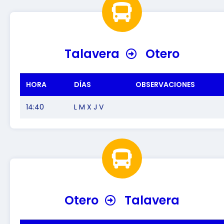
Talavera
Otero
HORA
DÍAS
OBSERVACIONES
14:40
L M X J V
Otero
Talavera