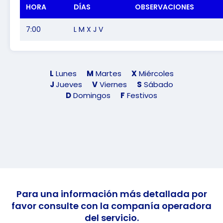
HORA
DÍAS
OBSERVACIONES
7:00
L M X J V
L
Lunes
M
Martes
X
Miércoles
J
Jueves
V
Viernes
S
Sábado
D
Domingos
F
Festivos
Para una información más detallada por
favor consulte con la companía operadora
del servicio.