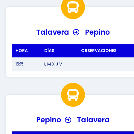
Talavera
Pepino
HORA
DÍAS
OBSERVACIONES
15:15
L M X J V
Pepino
Talavera