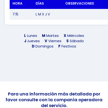
HORA
DÍAS
OBSERVACIONES
7:15
L M X J V
L
Lunes
M
Martes
X
Miércoles
J
Jueves
V
Viernes
S
Sábado
D
Domingos
F
Festivos
Para una información más detallada por
favor consulte con la companía operadora
del servicio.