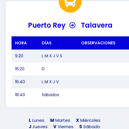
Puerto Rey
Talavera
HORA
DÍAS
OBSERVACIONES
9:20
L M X J V S
16:20
D
16:40
L M X J V
18:40
Sábados
L
Lunes
M
Martes
X
Miércoles
J
Jueves
V
Viernes
S
Sábado