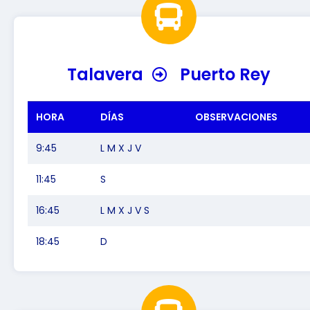
Talavera
Puerto Rey
HORA
DÍAS
OBSERVACIONES
9:45
L M X J V
11:45
S
16:45
L M X J V S
18:45
D