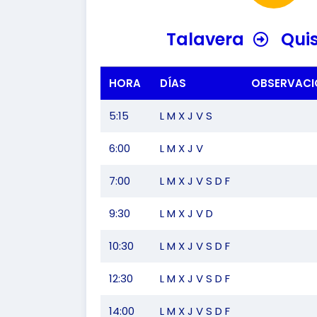
Talavera
Qui
HORA
DÍAS
OBSERVACI
5:15
L M X J V S
6:00
L M X J V
7:00
L M X J V S D F
9:30
L M X J V D
10:30
L M X J V S D F
12:30
L M X J V S D F
14:00
L M X J V S D F