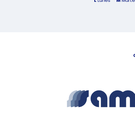
L
Lunes
M
Marte