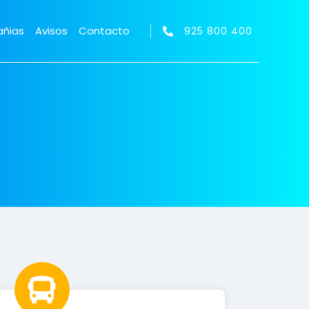
ñias
Avisos
Contacto
925 800 400