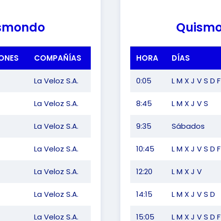
smondo
Quism
ONES
COMPAÑÍAS
HORA
DÍAS
La Veloz S.A.
0:05
L M X J V S D F
La Veloz S.A.
8:45
L M X J V S
La Veloz S.A.
9:35
Sábados
La Veloz S.A.
10:45
L M X J V S D F
La Veloz S.A.
12:20
L M X J V
La Veloz S.A.
14:15
L M X J V S D
La Veloz S.A.
15:05
L M X J V S D F