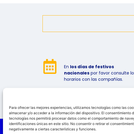
En
los días de festivos
nacionales
por favor consulte lo
horarios con las compañías.
Para ofrecer las mejores experiencias, utilizamos tecnologías como las coo
almacenar y/o acceder a la información del dispositivo. El consentimiento 
tecnologías nos permitirá procesar datos como el comportamiento de nave
identificaciones únicas en este sitio. No consentir o retirar el consentimien
negativamente a ciertas características y funciones.
© 2026 GISPMAT S.A. Todos los derechos reservad