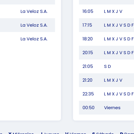
La Veloz S.A.
16:05
L M X J V
La Veloz S.A.
17:15
L M X J V S D F
La Veloz S.A.
18:20
L M X J V S D F
20:15
L M X J V S D F
21:05
S D
21:20
L M X J V
22:35
L M X J V S D F
00:50
Viernes