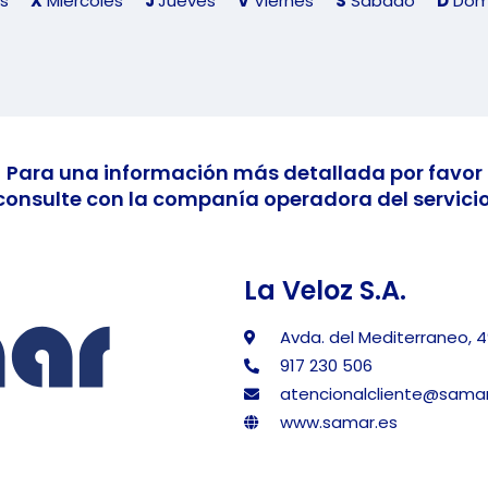
s
X
Miércoles
J
Jueves
V
Viernes
S
Sábado
D
Dom
Para una información más detallada por favor
consulte con la companía operadora del servicio
La Veloz S.A.
Avda. del Mediterraneo, 4
917 230 506
atencionalcliente@samar
www.samar.es