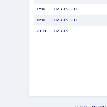
17:00
L M X J V S D F
19:30
L M X J V S D F
20:30
L M X J V