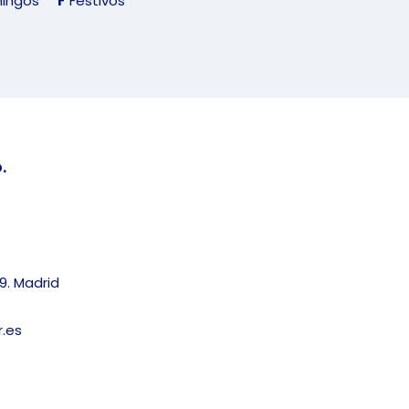
ingos
F
Festivos
.
9. Madrid
.es