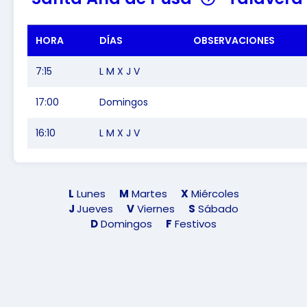
HORA
DÍAS
OBSERVACIONES
7:15
L M X J V
17:00
Domingos
16:10
L M X J V
L
Lunes
M
Martes
X
Miércoles
J
Jueves
V
Viernes
S
Sábado
D
Domingos
F
Festivos