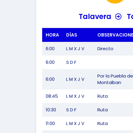
Talavera
T
HORA
DÍAS
OBSERVACION
6:00
L M X J V
Directo
6:00
S D F
Por la Puebla de
6:00
L M X J V
Montalban
08:45
L M X J V
Ruta
10:30
S D F
Ruta
11:00
L M X J V
Ruta