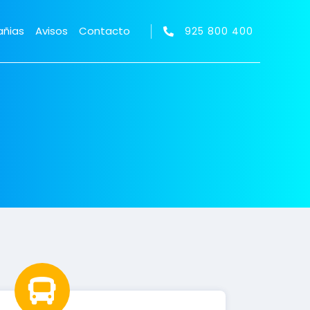
ñias
Avisos
Contacto
925 800 400