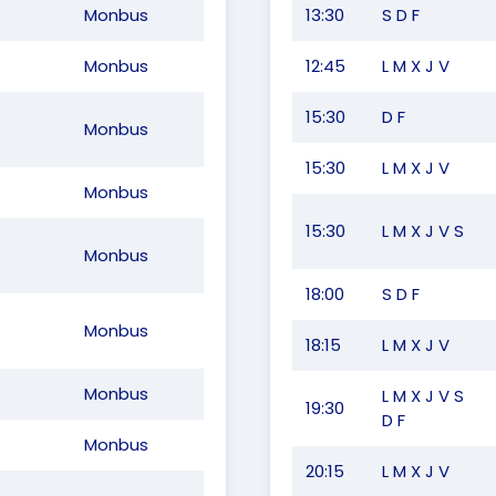
Monbus
13:30
S D F
Monbus
12:45
L M X J V
15:30
D F
Monbus
15:30
L M X J V
Monbus
15:30
L M X J V S
Monbus
18:00
S D F
Monbus
18:15
L M X J V
Monbus
L M X J V S
19:30
D F
Monbus
20:15
L M X J V