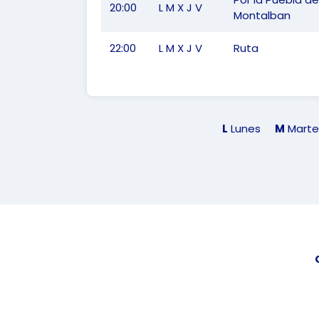
20:00
L M X J V
Montalban
22:00
L M X J V
Ruta
L
Lunes
M
Marte