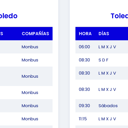
oledo
Tole
ES
COMPAÑÍAS
HORA
DÍAS
Monbus
06:00
L M X J V
Monbus
08:30
S D F
08:30
L M X J V
Monbus
08:30
L M X J V
Monbus
Monbus
09:30
Sábados
Monbus
11:15
L M X J V