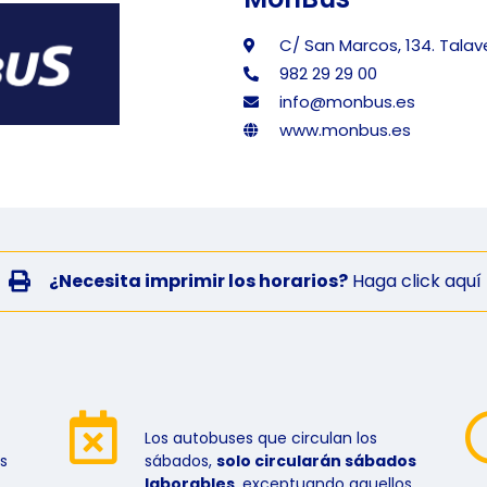
C/ San Marcos, 134. Talav
982 29 29 00
info@monbus.es
www.monbus.es
¿Necesita imprimir los horarios?
Haga click aquí
Los autobuses que circulan los
s
sábados,
solo circularán sábados
laborables
, exceptuando aquellos