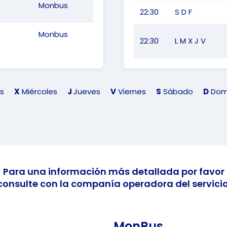
Monbus
22:30
S D F
Monbus
22:30
L M X J V
s
X
Miércoles
J
Jueves
V
Viernes
S
Sábado
D
Dom
Para una información más detallada por favor
consulte con la companía operadora del servicio
MonBus