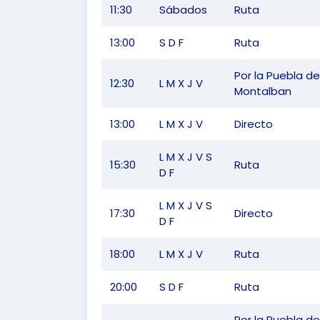
11:30
Sábados
Ruta
13:00
S D F
Ruta
Por la Puebla de
12:30
L M X J V
Montalban
13:00
L M X J V
Directo
L M X J V S
15:30
Ruta
D F
L M X J V S
17:30
Directo
D F
18:00
L M X J V
Ruta
20:00
S D F
Ruta
Por la Puebla de