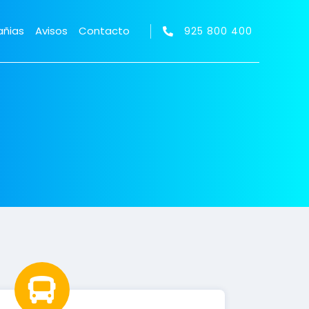
ñias
Avisos
Contacto
925 800 400