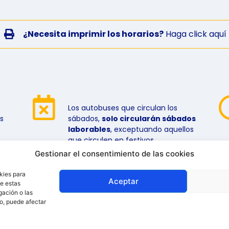
¿Necesita imprimir los horarios?
Haga click aquí
Los autobuses que circulan los
s
sábados,
solo circularán sábados
laborables
, exceptuando aquellos
que circulen en festivos.
Gestionar el consentimiento de las cookies
kies para
Aceptar
de estas
gación o las
to, puede afectar
os
Av