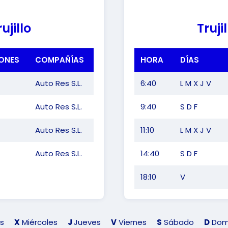
ujillo
Trujil
ONES
COMPAÑÍAS
HORA
DÍAS
Auto Res S.L.
6:40
L M X J V
Auto Res S.L.
9:40
S D F
Auto Res S.L.
11:10
L M X J V
Auto Res S.L.
14:40
S D F
18:10
V
s
X
Miércoles
J
Jueves
V
Viernes
S
Sábado
D
Dom