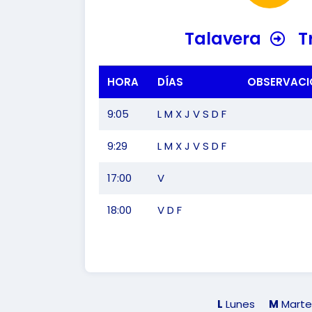
Talavera
Tr
HORA
DÍAS
OBSERVACI
9:05
L M X J V S D F
9:29
L M X J V S D F
17:00
V
18:00
V D F
L
Lunes
M
Marte