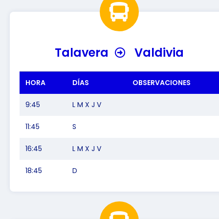
Talavera
Valdivia
HORA
DÍAS
OBSERVACIONES
9:45
L M X J V
11:45
S
16:45
L M X J V
18:45
D