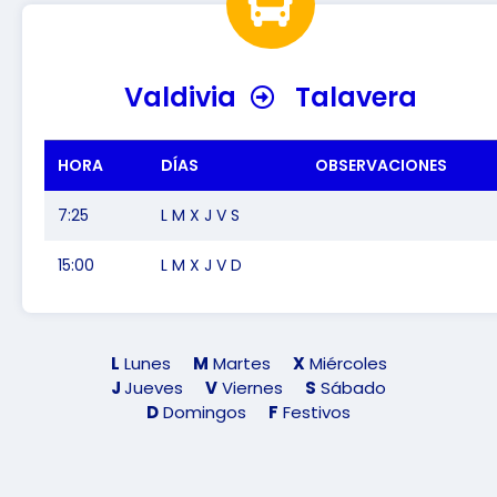
Valdivia
Talavera
HORA
DÍAS
OBSERVACIONES
7:25
L M X J V S
15:00
L M X J V D
L
Lunes
M
Martes
X
Miércoles
J
Jueves
V
Viernes
S
Sábado
D
Domingos
F
Festivos