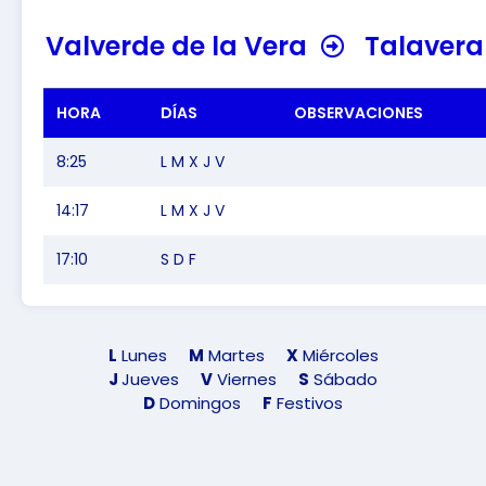
Valverde de la Vera
Talavera
HORA
DÍAS
OBSERVACIONES
8:25
L M X J V
14:17
L M X J V
17:10
S D F
L
Lunes
M
Martes
X
Miércoles
J
Jueves
V
Viernes
S
Sábado
D
Domingos
F
Festivos