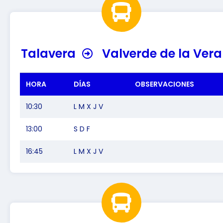
Talavera
Valverde de la Vera
HORA
DÍAS
OBSERVACIONES
10:30
L M X J V
13:00
S D F
16:45
L M X J V